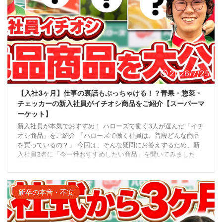
2026/7/25
【入社3ヶ月】仕事の裏話もぶっちゃける！？青果・惣菜・
チェッカーの新入社員がイチオシ商品をご紹介【スーパーマ
ーケット】
新入社員が本気でおすすめ！ ハローズで働く3人が選んだ「イチ
オシ商品」をご紹介 「ハローズで働く社員は、普段どんな商品
を買っているの？」 今回は、そんな疑問にお答えするため、新
入社員3名に「今一番おすすめしたい商品」を聞いてみました。
実際に売場やレジで商品と向き合っている社員だからこそ知って
いる魅力や、お客様との心温まるエピソードもたっぷりご紹介し
ます。 イチオシ商品① 薄皮餃子 最初に紹介してくれたのは、
新卒の本音・不安
「薄皮餃子」です。 4個入り・8個入り・16個入りと、人数やシ
ーンに合わせて選べるのも魅力。 特に ...