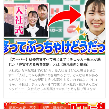
2026/7/18
【スーパー】研修内容すべて教えます！チェッカー新人が感
じた「充実すぎる教育体制」とは【就活生向け動画】
入社式から本配属までの3か月。新入社員はどんな毎日を過ご
す？ 「入社してから実際に働き始めるまで、どんな研修がある
んだろう？」 そんな疑問を持つ就活生も多いのではないでしょ
うか。 今回は、チェッカー部門で働く新入社員・熊澤さんにイ
ンタビュー。入社式から本配属までの約3か月を振り返りなが
ら、研修内容や同期との関わり、そして実際に働いて感じたこと
を語っていただきました。 入社後3か月のスケジュール ハロー
ズでは、社会人として安心してスタートできるよう、段階的な研
修が用意されています。 （※以下の日付は今年の事 ...
新卒の本音・不安
部門・職種紹介