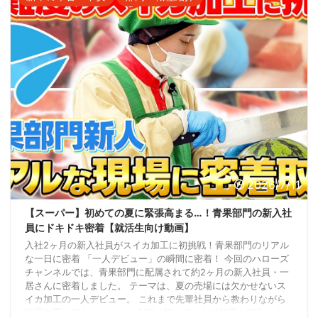
2026/7/11
【スーパー】初めての夏に緊張高まる…！青果部門の新入社
員にドキドキ密着【就活生向け動画】
入社2ヶ月の新入社員がスイカ加工に初挑戦！青果部門のリアル
な一日に密着 「一人デビュー」の瞬間に密着！ 今回のハローズ
チャンネルでは、青果部門に配属されて約2ヶ月の新入社員・一
居さんに密着しました。 テーマは、夏の売場には欠かせないス
イカ加工の一人デビュー。 これまで先輩社員から教わりながら
練習を重ねてきましたが、今回は初めて一人で加工を担当しま