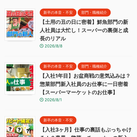
新卒の本音・不安
部門・職種紹介
【土用の丑の日に密着】鮮魚部門の新
人社員は大忙し！スーパーの裏側と成
長のリアル
2026/8/8
新卒の本音・不安
部門・職種紹介
【入社1年目】お盆商戦の意気込みは？
惣菜部門新入社員のお仕事に一日密着
【スーパーマーケットのお仕事】
2026/8/1
新卒の本音・不安
【入社3ヶ月】仕事の裏話もぶっちゃけ