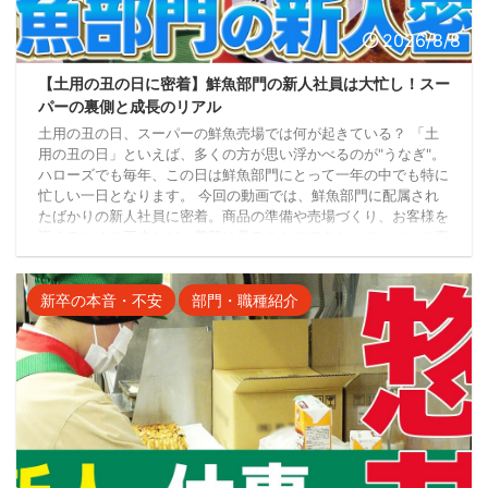
2026/8/8
【土用の丑の日に密着】鮮魚部門の新人社員は大忙し！スー
パーの裏側と成長のリアル
土用の丑の日、スーパーの鮮魚売場では何が起きている？ 「土
用の丑の日」といえば、多くの方が思い浮かべるのが"うなぎ"。
ハローズでも毎年、この日は鮮魚部門にとって一年の中でも特に
忙しい一日となります。 今回の動画では、鮮魚部門に配属され
たばかりの新人社員に密着。商品の準備や売場づくり、お客様を
迎えるための工夫など、普段は見ることのできないスーパーの裏
側をご紹介します。 新人社員が担当する仕事とは？ この日、新
人社員が担当するのは、土用の丑の日に欠かせないうなぎ商品の
準備です。 主な仕事内容は、 うなぎ商品 ...
新卒の本音・不安
部門・職種紹介