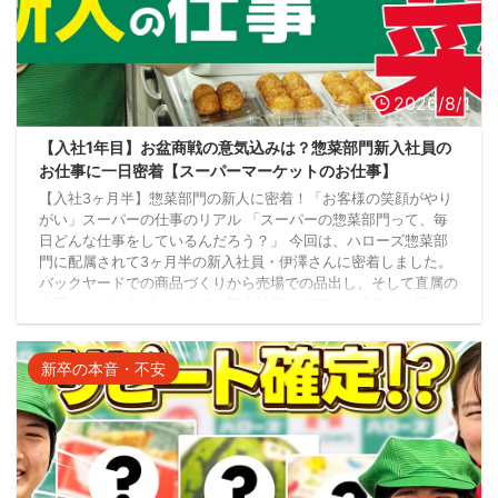
2026/8/1
【入社1年目】お盆商戦の意気込みは？惣菜部門新入社員の
お仕事に一日密着【スーパーマーケットのお仕事】
【入社3ヶ月半】惣菜部門の新人に密着！「お客様の笑顔がやり
がい」スーパーの仕事のリアル 「スーパーの惣菜部門って、毎
日どんな仕事をしているんだろう？」 今回は、ハローズ惣菜部
門に配属されて3ヶ月半の新入社員・伊澤さんに密着しました。
バックヤードでの商品づくりから売場での品出し、そして直属の
上司へのインタビューまで、新人社員のリアルな成長をお届けし
ます。 配属から3ヶ月半。少しずつ仕事にも慣れてきた毎日 4月
に入社し、惣菜部門へ配属された伊澤さん。 「とりあえず慣れ
てはきました。」 そう笑顔で話してくれま ...
新卒の本音・不安